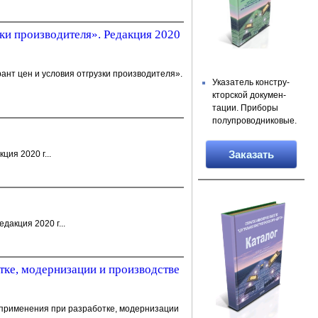
ки производителя». Редакция 2020
нт цен и условия отгрузки производителя».
Указатель констру­
кторской докумен­
тации. Приборы
полупровод­никовые.
Заказать
ия 2020 г...
дакция 2020 г...
тке, модернизации и производстве
я применения при разработке, модернизации