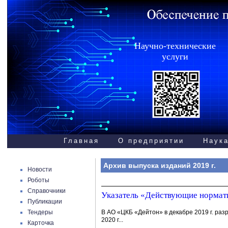
Научно-технические
услуги
Главная
О предприятии
Наука
Архив выпуска изданий 2019 г.
Новости
Роботы
Справочники
Указатель «Действующие нормати
Публикации
Тендеры
В АО «ЦКБ «Дейтон» в декабре 2019 г. ра
2020 г...
Карточка