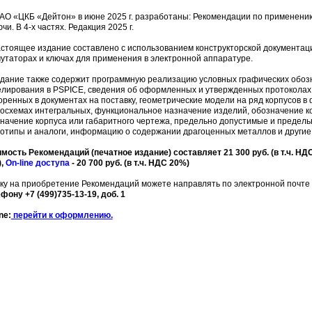
 «ЦКБ «Дейтон» в июне 2025 г. разработаны: Рекомендации по применени
ючи. В 4-х частях. Редакция 2025 г.
оящее издание составлено с использованием конструкторской документац
утаторах и ключах для применения в электронной аппаратуре.
ние также содержит программную реализацию условных графических обозн
лирования в PSPICE, сведения об оформленных и утвержденных протоколах
оренных в документах на поставку, геометрические модели на ряд корпусов 
осхемах интегральных, функциональное назначение изделий, обозначение ко
начение корпуса или габаритного чертежа, предельно допустимые и предел
отипы и аналоги, информацию о содержании драгоценных металлов и другие
мость Рекомендаций (печатное издание) составляет 21 300 руб. (в т.ч. НДС 
),
On-line доступа
- 20 700 руб. (в т.ч. НДС 20%)
ку на приобретение Рекомендаций можете направлять по электронной почте
фону +7 (499)735-13-19, доб. 1
ne:
перейти к оформлению.