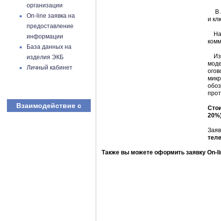
организации
В АО
On-line заявка на
и кл
предоставление
Наст
информации
комм
База данных на
Изда
изделия ЭКБ
моде
Личный кабинет
огов
микр
обоз
прот
Взаимодействие с
Стои
20%
Заяв
теле
Также вы можете оформить заявку On-li