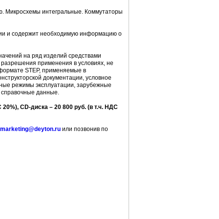
ю. Микросхемы интегральные. Коммутаторы
ии и содержит необходимую информацию о
ачений на ряд изделий средствами
 разрешения применения в условиях, не
в формате STEP, применяемые в
нструкторской документации, условное
ьные режимы эксплуатации, зарубежные
 справочные данные.
20%), CD-диска – 20 800 руб. (в т.ч. НДС
marketing@deyton.ru
или позвонив по