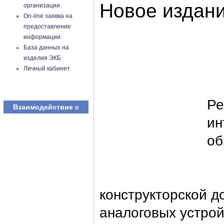
Новое издан
организации
On-line заявка на
предоставление
информации
База данных на
изделия ЭКБ
Личный кабинет
В 
Ре
Взаимодействие с
ин
об
На
конструкторской д
аналоговых устро