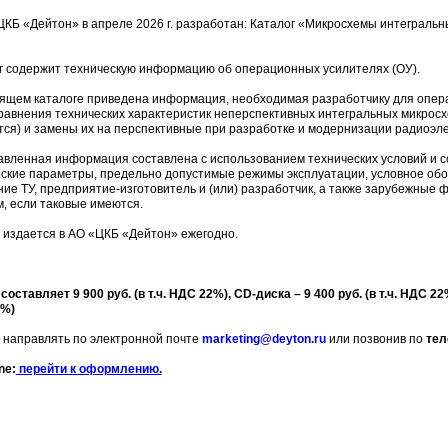
Б «Дейтон» в апреле 2026 г. разработан: Каталог «Микросхемы интегральн
содержит техническую информацию об операционных усилителях (ОУ).
щем каталоге приведена информация, необходимая разработчику для опера
равнения технических характеристик неперспективных интегральных микросх
ся) и замены их на перспективные при разработке и модернизации радиоэл
ленная информация составлена с использованием технических условий и со
ские параметры, предельно допустимые режимы эксплуатации, условное обоз
ие ТУ, предприятие-изготовитель и (или) разработчик, а также зарубежные
, если таковые имеются.
издается в АО «ЦКБ «Дейтон» ежегодно.
ставляет 9 900 руб. (в т.ч. НДС 22%), CD-диска – 9 400 руб. (в т.ч. НДС 22
2%)
 направлять по электронной почте
marketing@deyton.ru
или позвонив по
тел
ne:
перейти к оформлению.