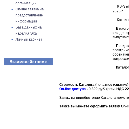
организации
В АО «ЦК
On-line заявка на
2026 г.
предоставление
Каталог 
информации
База данных на
В настоя
или для с
изделия ЭКБ
выпускают
Личный кабинет
Представ
электриче
обозначен
микросхем
Взаимодействие с
Каталог 
Стоимость Каталога (печатное издание) со
On-line доступа
- 9 300 руб. (в т.ч. НДС 2
Заявку на приобретение Каталога можете
Также вы можете оформить заявку On-li