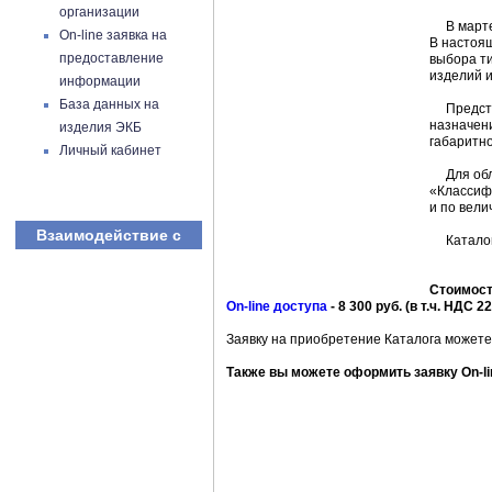
организации
В марте 
On-line заявка на
В настоя
предоставление
выбора ти
изделий 
информации
База данных на
Представ
назначен
изделия ЭКБ
габаритно
Личный кабинет
Для обле
«Классиф
и по вели
Взаимодействие с
Каталог 
Стоимость
On-line доступа
- 8 300 руб. (в т.ч. НДС 2
Заявку на приобретение Каталога можете
Также вы можете оформить заявку On-li