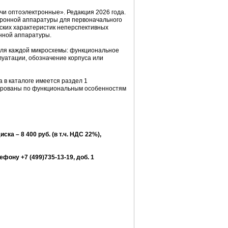
и оптоэлектронные». Редакция 2026 года.
ронной аппаратуры для первоначального
еских характеристик неперспективных
нной аппаратуры.
ля каждой микросхемы: функциональное
уатации, обозначение корпуса или
в каталоге имеется раздел 1
пированы по функциональным особенностям
ска – 8 400 руб. (в т.ч. НДС 22%),
ефону +7 (499)735-13-19, доб. 1