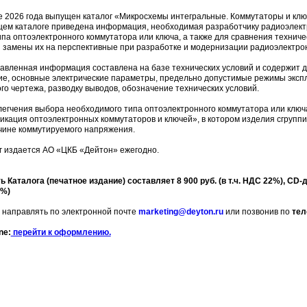
2026 года выпущен каталог «Микросхемы интегральные. Коммутаторы и ключ
щем каталоге приведена информация, необходимая разработчику радиоэлект
па оптоэлектронного коммутатора или ключа, а также для сравнения технич
и замены их на перспективные при разработке и модернизации радиоэлектро
ленная информация составлена на базе технических условий и содержит д
ие, основные электрические параметры, предельно допустимые режимы экспл
го чертежа, разводку выводов, обозначение технических условий.
гчения выбора необходимого типа оптоэлектронного коммутатора или ключа 
икация оптоэлектронных коммутаторов и ключей», в котором изделия сгруп
чине коммутируемого напряжения.
издается АО «ЦКБ «Дейтон» ежегодно.
 Каталога (печатное издание) составляет 8 900 руб. (в т.ч. НДС 22%), CD-ди
2%)
 направлять по электронной почте
marketing@deyton.ru
или позвонив по
тел
ne:
перейти к оформлению.