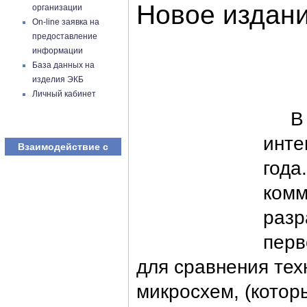
Новое издан
организации
On-line заявка на
предоставление
информации
База данных на
изделия ЭКБ
Личный кабинет
В ма
инте
Взаимодействие с
года
комм
разр
перв
для сравнения тех
микросхем, (котор